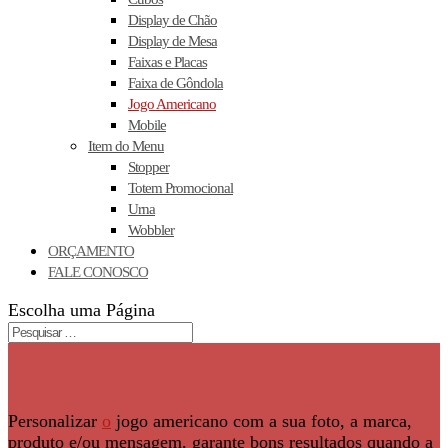
Display de Chão
Display de Mesa
Faixas e Placas
Faixa de Gôndola
Jogo Americano
Mobile
Item do Menu
Stopper
Totem Promocional
Urna
Wobbler
ORÇAMENTO
FALE CONOSCO
Escolha uma Página
Personalizar
o
jogo americano com a sua foto, a marca,
produto e/ou mensagem, garante bons resultados quando a