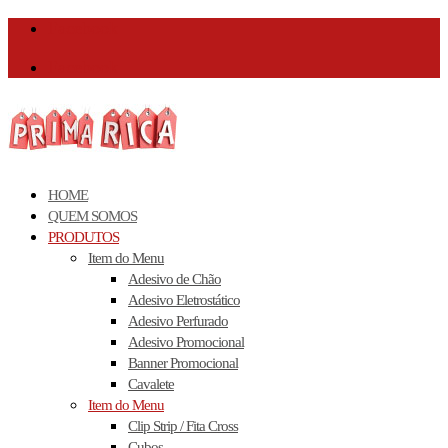
Facebook
Facebook
HOME
QUEM SOMOS
PRODUTOS
Item do Menu
Adesivo de Chão
Adesivo Eletrostático
Adesivo Perfurado
Adesivo Promocional
Banner Promocional
Cavalete
Item do Menu
Clip Strip / Fita Cross
Cubos