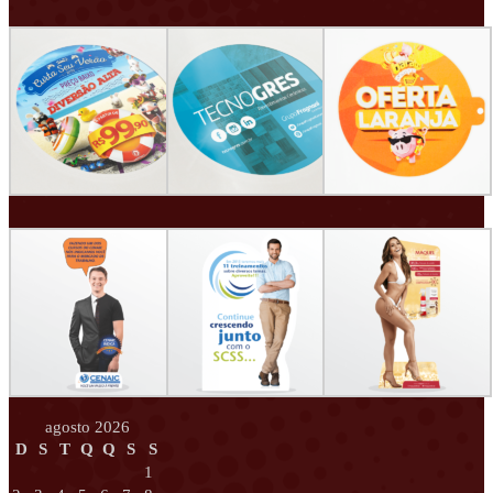
agosto 2026
D
S
T
Q
Q
S
S
1