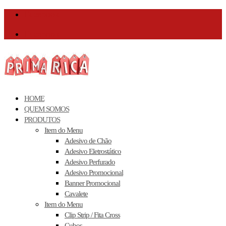
Facebook
Facebook
HOME
QUEM SOMOS
PRODUTOS
Item do Menu
Adesivo de Chão
Adesivo Eletrostático
Adesivo Perfurado
Adesivo Promocional
Banner Promocional
Cavalete
Item do Menu
Clip Strip / Fita Cross
Cubos