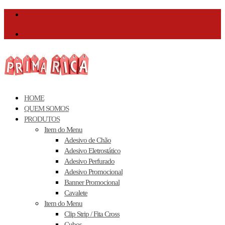
Facebook
Facebook
HOME
QUEM SOMOS
PRODUTOS
Item do Menu
Adesivo de Chão
Adesivo Eletrostático
Adesivo Perfurado
Adesivo Promocional
Banner Promocional
Cavalete
Item do Menu
Clip Strip / Fita Cross
Cubos