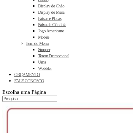
Display de Chão
Display de Mesa
Faixas e Placas
Faixa de Gôndola
Jogo Americano
Mobile
Item do Menu
Stopper
Totem Promocional
Urna
Wobbler
ORÇAMENTO
FALE CONOSCO
Escolha uma Página