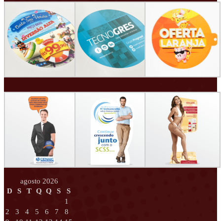
agosto 2026
D
S
T
Q
Q
S
S
1
2
3
4
5
6
7
8