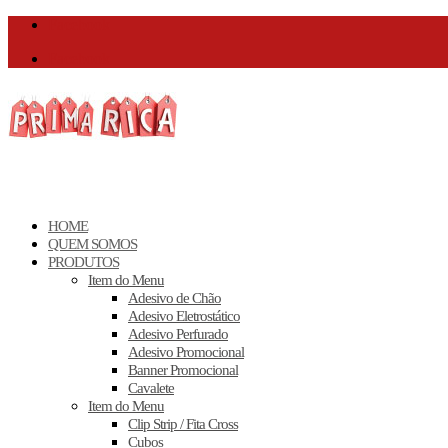
Facebook
Facebook
HOME
QUEM SOMOS
PRODUTOS
Item do Menu
Adesivo de Chão
Adesivo Eletrostático
Adesivo Perfurado
Adesivo Promocional
Banner Promocional
Cavalete
Item do Menu
Clip Strip / Fita Cross
Cubos