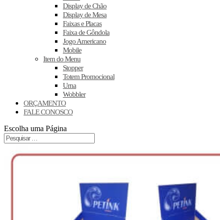
Display de Chão
Display de Mesa
Faixas e Placas
Faixa de Gôndola
Jogo Americano
Mobile
Item do Menu
Stopper
Totem Promocional
Urna
Wobbler
ORÇAMENTO
FALE CONOSCO
Escolha uma Página