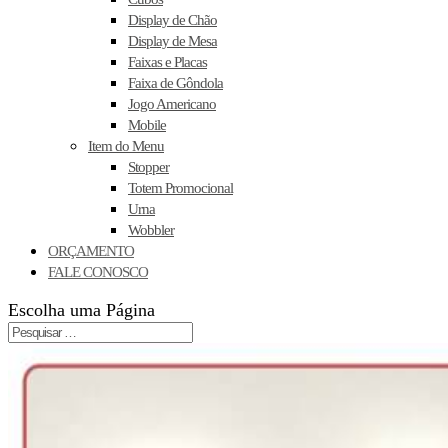
Display de Chão
Display de Mesa
Faixas e Placas
Faixa de Gôndola
Jogo Americano
Mobile
Item do Menu
Stopper
Totem Promocional
Urna
Wobbler
ORÇAMENTO
FALE CONOSCO
Escolha uma Página