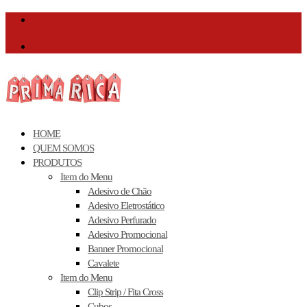
Facebook
Facebook
HOME
QUEM SOMOS
PRODUTOS
Item do Menu
Adesivo de Chão
Adesivo Eletrostático
Adesivo Perfurado
Adesivo Promocional
Banner Promocional
Cavalete
Item do Menu
Clip Strip / Fita Cross
Cubos