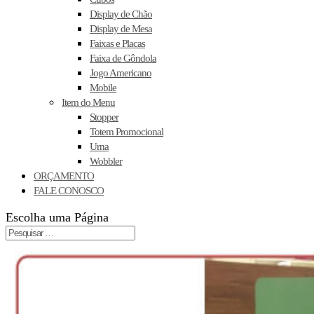
Display de Chão
Display de Mesa
Faixas e Placas
Faixa de Gôndola
Jogo Americano
Mobile
Item do Menu
Stopper
Totem Promocional
Urna
Wobbler
ORÇAMENTO
FALE CONOSCO
Escolha uma Página