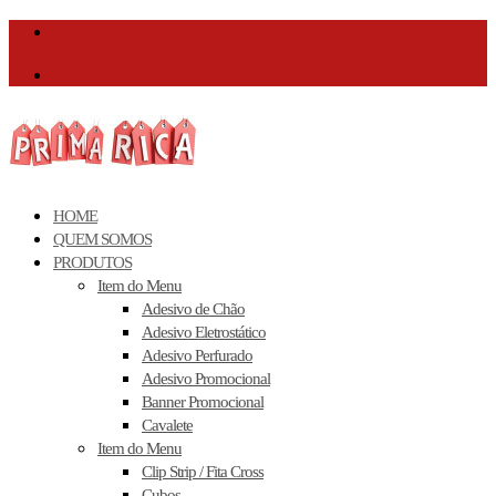
Facebook
Facebook
HOME
QUEM SOMOS
PRODUTOS
Item do Menu
Adesivo de Chão
Adesivo Eletrostático
Adesivo Perfurado
Adesivo Promocional
Banner Promocional
Cavalete
Item do Menu
Clip Strip / Fita Cross
Cubos