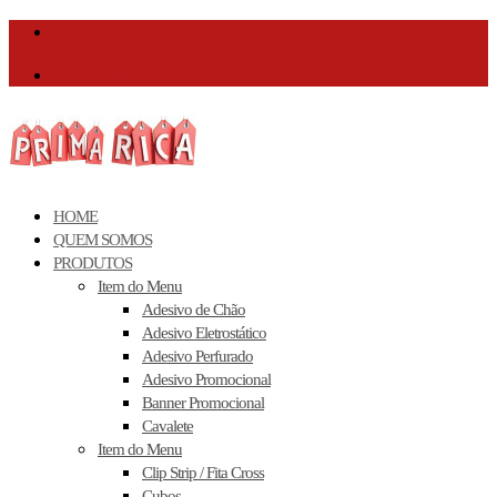
Facebook
Facebook
HOME
QUEM SOMOS
PRODUTOS
Item do Menu
Adesivo de Chão
Adesivo Eletrostático
Adesivo Perfurado
Adesivo Promocional
Banner Promocional
Cavalete
Item do Menu
Clip Strip / Fita Cross
Cubos