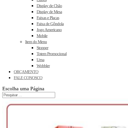
Display de Chão
Display de Mesa
Faixas e Placas
Faixa de Gôndola
Jogo Americano
Mobile
Item do Menu
Stopper
Totem Promocional
Urna
Wobbler
ORÇAMENTO
FALE CONOSCO
Escolha uma Página